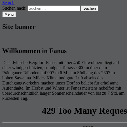
Search
Suchen nach:
Menu
Site banner
Willkommen in Fanas
Das idyllische Bergdorf Fanas mit über 450 Einwohnern liegt auf
einer windgeschützten, sonnigen Terrasse 300 m über dem
Prättigauer Talboden auf 907 m.ü.M., am Südhang des 2307 m
hohen Sassauna. Mildes Klima und gute Luft abseits des
Durchgangsverkehrs machen unser Dorf so beliebt für erholsame
Aufenthalte. Im Herbst und Winter ist Fanas meistens nebelfrei mit
überdurchschnittlich langer Sonnenscheindauer von bis zu 7 Std. am
kürzesten Tag.