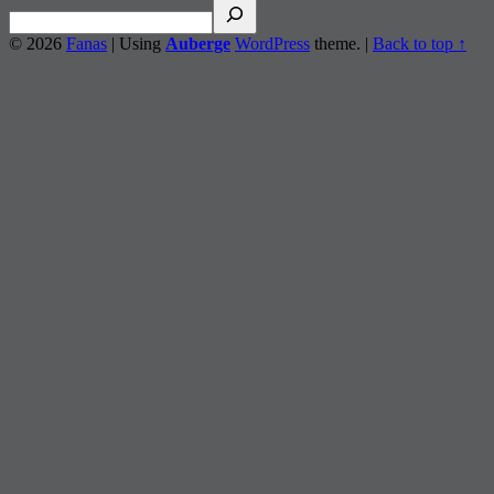
© 2026
Fanas
|
Using
Auberge
WordPress
theme.
|
Back to top ↑