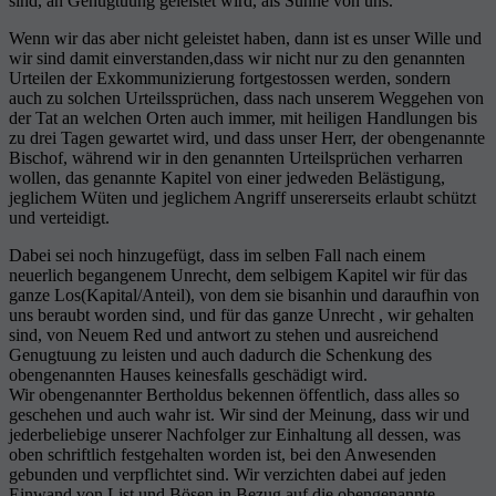
sind, an Genugtuung geleistet wird, als Sühne von uns.
Wenn wir das aber nicht geleistet haben, dann ist es unser Wille und
wir sind damit einverstanden,dass wir nicht nur zu den genannten
Urteilen der Exkommunizierung fortgestossen werden, sondern
auch zu solchen Urteilssprüchen, dass nach unserem Weggehen von
der Tat an welchen Orten auch immer, mit heiligen Handlungen bis
zu drei Tagen gewartet wird, und dass unser Herr, der obengenannte
Bischof, während wir in den genannten Urteilsprüchen verharren
wollen, das genannte Kapitel von einer jedweden Belästigung,
jeglichem Wüten und jeglichem Angriff unsererseits erlaubt schützt
und verteidigt.
Dabei sei noch hinzugefügt, dass im selben Fall nach einem
neuerlich begangenem Unrecht, dem selbigem Kapitel wir für das
ganze Los(Kapital/Anteil), von dem sie bisanhin und daraufhin von
uns beraubt worden sind, und für das ganze Unrecht , wir gehalten
sind, von Neuem Red und antwort zu stehen und ausreichend
Genugtuung zu leisten und auch dadurch die Schenkung des
obengenannten Hauses keinesfalls geschädigt wird.
Wir obengenannter Bertholdus bekennen öffentlich, dass alles so
geschehen und auch wahr ist. Wir sind der Meinung, dass wir und
jederbeliebige unserer Nachfolger zur Einhaltung all dessen, was
oben schriftlich festgehalten worden ist, bei den Anwesenden
gebunden und verpflichtet sind. Wir verzichten dabei auf jeden
Einwand von List und Bösen in Bezug auf die obengenannte