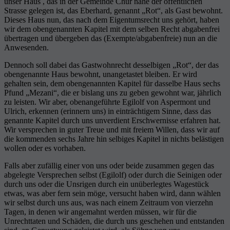
unser Haus , das in der Gemeinde Chur nahe der öffentlichen
Strasse gelegen ist, das Eberhard, genannt „Rot“, als Gast bewohnt.
Dieses Haus nun, das nach dem Eigentumsrecht uns gehört, haben
wir dem obengenannten Kapitel mit dem selben Recht abgabenfrei
übertragen und übergeben das (Exempte/abgabenfreie) nun an die
Anwesenden.
Dennoch soll dabei das Gastwohnrecht desselbigen „Rot“, der das
obengenannte Haus bewohnt, unangetastet bleiben. Er wird
gehalten sein, dem obengenannten Kapitel für dasselbe Haus sechs
Pfund „Mezani“, die er bislang uns zu geben gewohnt war, jährlich
zu leisten. Wir aber, obenangeführte Egilolf von Aspermont und
Ulrich, erkennen (erinnern uns) in einträchtigem Sinne, dass das
genannte Kapitel durch uns unverdient Erschwernisse erfahren hat.
Wir versprechen in guter Treue und mit freiem Willen, dass wir auf
die kommenden sechs Jahre hin selbiges Kapitel in nichts belästigen
wollen oder es vorhaben.
Falls aber zufällig einer von uns oder beide zusammen gegen das
abgelegte Versprechen selbst (Egilolf) oder durch die Seinigen oder
durch uns oder die Unsrigen durch ein unüberlegtes Wagestück
etwas, was aber fern sein möge, versucht haben wird, dann wählen
wir selbst durch uns aus, was nach einem Zeitraum von vierzehn
Tagen, in denen wir angemahnt werden müssen, wir für die
Unrechttaten und Schäden, die durch uns geschehen und entstanden