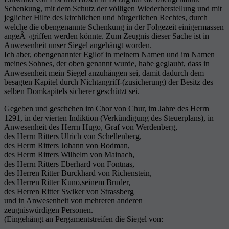
Schenkung, mit dem Schutz der völligen Wiederherstellung und mit
jeglicher Hilfe des kirchlichen und bürgerlichen Rechtes, durch
welche die obengenannte Schenkung in der Folgezeit einigermassen
angeÂ¬griffen werden könnte. Zum Zeugnis dieser Sache ist in
Anwesenheit unser Siegel angehängt worden.
Ich aber, obengenannter Egilof in meinem Namen und im Namen
meines Sohnes, der oben genannt wurde, habe geglaubt, dass in
Anwesenheit mein Siegel anzuhängen sei, damit dadurch dem
besagten Kapitel durch Nichtangriff-(zusicherung) der Besitz des
selben Domkapitels sicherer geschützt sei.
Gegeben und geschehen im Chor von Chur, im Jahre des Herrn
1291, in der vierten Indiktion (Verkündigung des Steuerplans), in
Anwesenheit des Herrn Hugo, Graf von Werdenberg,
des Herrn Ritters Ulrich von Schellenberg,
des Herrn Ritters Johann von Bodman,
des Herrn Ritters Wilhelm von Mainach,
des Herrn Ritters Eberhard von Fontnas,
des Herren Ritter Burckhard von Richenstein,
des Herren Ritter Kuno,seinem Bruder,
des Herren Ritter Swiker von Strassberg
und in Anwesenheit von mehreren anderen
zeugniswürdigen Personen.
(Eingehängt an Pergamentstreifen die Siegel von: