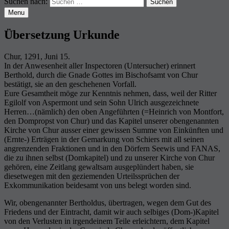
Suchen nach:
Menu
Übersetzung Urkunde
Chur, 1291, Juni 15.
In der Anwesenheit aller Inspectoren (Untersucher) erinnert
Berthold, durch die Gnade Gottes im Bischofsamt von Chur
bestätigt, sie an den geschehenen Vorfall.
Eure Gesamtheit möge zur Kenntnis nehmen, dass, weil der Ritter
Egilolf von Aspermont und sein Sohn Ulrich ausgezeichnete
Herren…(nämlich) den oben Angeführten (=Heinrich von Montfort,
den Dompropst von Chur) und das Kapitel unserer obengenannten
Kirche von Chur ausser einer gewissen Summe von Einkünften und
(Ernte-) Erträgen in der Gemarkung von Schiers mit all seinen
angrenzenden Fraktionen und in den Dörfern Seewis und FANAS,
die zu ihnen selbst (Domkapitel) und zu unserer Kirche von Chur
gehören, eine Zeitlang gewaltsam ausgeplündert haben, sie
diesetwegen mit den geziemenden Urteilssprüchen der
Exkommunikation beidesamt von uns belegt worden sind.
Wir, obengenannter Bertholdus, übertragen, wegen dem Gut des
Friedens und der Eintracht, damit wir auch selbiges (Dom-)Kapitel
von den Verlusten in irgendeinem Teile erleichtern, dem Kapitel