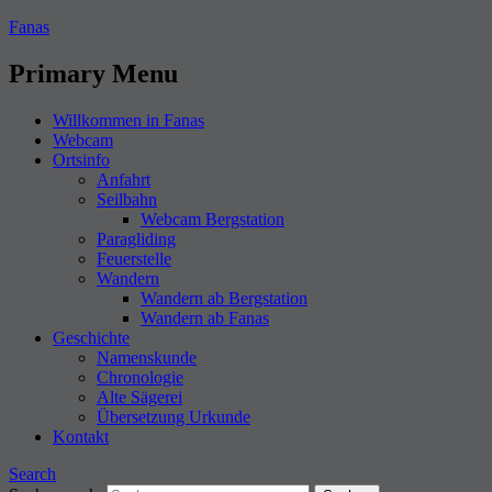
Fanas
Primary Menu
Willkommen in Fanas
Webcam
Ortsinfo
Anfahrt
Seilbahn
Webcam Bergstation
Paragliding
Feuerstelle
Wandern
Wandern ab Bergstation
Wandern ab Fanas
Geschichte
Namenskunde
Chronologie
Alte Sägerei
Übersetzung Urkunde
Kontakt
Search